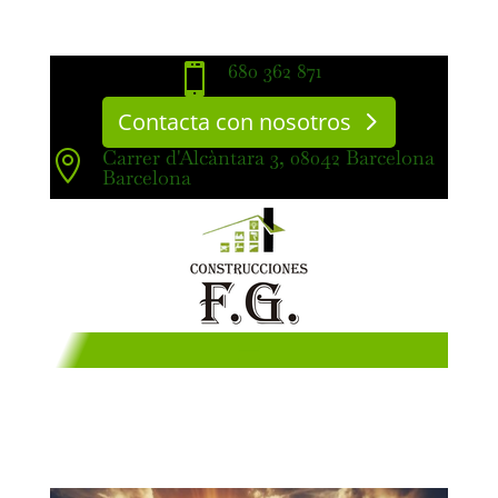
680 362 871

Contacta con nosotros
Carrer d'Alcàntara 3, 08042 Barcelona

Barcelona