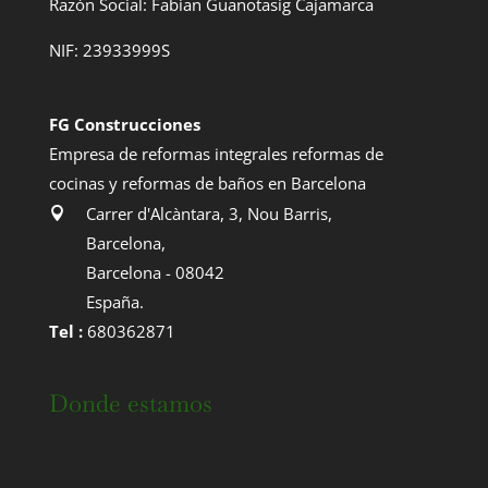
Razón Social: Fabian Guanotasig Cajamarca
NIF: 23933999S
FG Construcciones
Empresa de reformas integrales reformas de
cocinas y reformas de baños en Barcelona
Carrer d'Alcàntara, 3, Nou Barris
,
Barcelona
,
Barcelona
-
08042
España
.
Tel :
680362871
Donde estamos